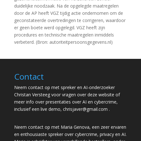
duidelijke noodzaak. Na de opgelegde maatregelen
door de AP heeft VGZ tijdig actie ondernomen om de
geconstateerde overtredingen te corrigeren, waardoor
er geen boete werd opgelegd. VGZ heeft zijn
procedures en technische maatregelen inmiddels
verbeterd. (Bron: autoriteitpersoonsgegevens.nl)
Contact
Neem contact op met spreker en AI-onderzoeker
Christan Versteeg voor vragen over deze website of
meer info over presentaties over AI en cybercrime,
inclusief een live demo,
chrisjaver@gmail.com
.
Neem contact op met Maria Genova, een zeer ervaren
en enthousiaste spreker over cybercrime, privacy en AI.