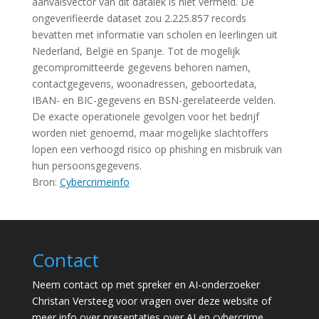
aanvalsvector van dit datalek is niet vermeld. De
ongeverifieerde dataset zou 2.225.857 records
bevatten met informatie van scholen en leerlingen uit
Nederland, België en Spanje. Tot de mogelijk
gecompromitteerde gegevens behoren namen,
contactgegevens, woonadressen, geboortedata,
IBAN- en BIC-gegevens en BSN-gerelateerde velden.
De exacte operationele gevolgen voor het bedrijf
worden niet genoemd, maar mogelijke slachtoffers
lopen een verhoogd risico op phishing en misbruik van
hun persoonsgegevens.
Bron:
Cybercrimeinfo
Contact
Neem contact op met spreker en AI-onderzoeker
Christan Versteeg voor vragen over deze website of
meer info over presentaties over AI en cybercrime,