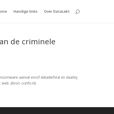
ome
Handige links
Over DataLekt
an de criminele
ansomware-aanval en/of datadiefstal en daarbij
web. (Bron: ccinfo.nl)