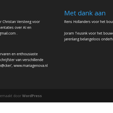
Met dank aan
 Christan Versteeg voor
Rens Hollanders voor het bou
entaties over AI en
gmail.com
.
Joram Teusink voor het bouwe
jarenlang belangeloos onder
rvaren en enthousiaste
chrijfster van verschillende
 h@cker’,
www.mariagenova.nl
gemaakt door
WordPress