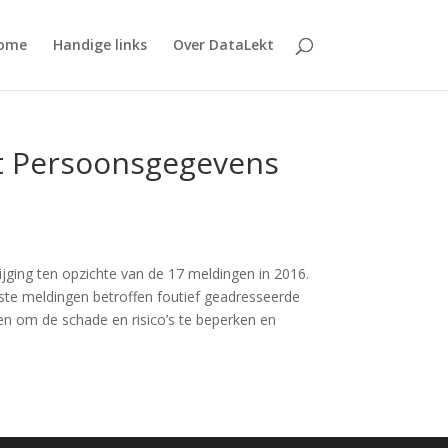
ome
Handige links
Over DataLekt
it Persoonsgegevens
ijging ten opzichte van de 17 meldingen in 2016.
e meldingen betroffen foutief geadresseerde
en om de schade en risico’s te beperken en