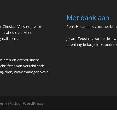
Met dank aan
 Christan Versteeg voor
Rens Hollanders voor het bou
entaties over AI en
gmail.com
.
Joram Teusink voor het bouwe
jarenlang belangeloos onder
rvaren en enthousiaste
chrijfster van verschillende
 h@cker’,
www.mariagenova.nl
gemaakt door
WordPress