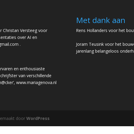
Met dank aan
 Christan Versteeg voor
Rens Hollanders voor het bou
entaties over AI en
gmail.com
.
Joram Teusink voor het bouwe
jarenlang belangeloos onder
rvaren en enthousiaste
chrijfster van verschillende
 h@cker’,
www.mariagenova.nl
gemaakt door
WordPress