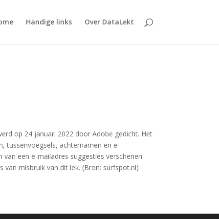
ome
Handige links
Over DataLekt
werd op 24 januari 2022 door Adobe gedicht. Het
n, tussenvoegsels, achternamen en e-
pen van een e-mailadres suggesties verschenen
an misbruik van dit lek. (Bron: surfspot.nl)