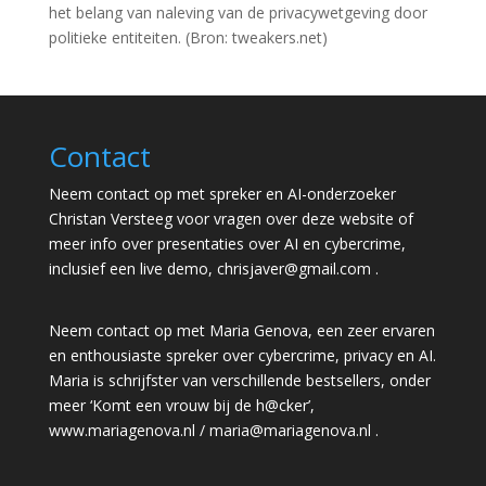
het belang van naleving van de privacywetgeving door
politieke entiteiten. (Bron: tweakers.net)
Contact
Neem contact op met spreker en AI-onderzoeker
Christan Versteeg voor vragen over deze website of
meer info over presentaties over AI en cybercrime,
inclusief een live demo,
chrisjaver@gmail.com
.
Neem contact op met Maria Genova, een zeer ervaren
en enthousiaste spreker over cybercrime, privacy en AI.
Maria is schrijfster van verschillende bestsellers, onder
meer ‘Komt een vrouw bij de h@cker’,
www.mariagenova.nl
/
maria@mariagenova.nl
.