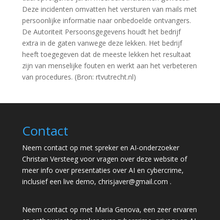
Deze incidenten omvatten het versturen van mails met
persoonlijke informatie naar onbedoelde ontvangers.
De Autoriteit Persoonsgegevens houdt het bedrijf
extra in de gaten vanwege deze lekken. Het bedrijf
heeft toegegeven dat de meeste lekken het resultaat
zijn van menselijke fouten en werkt aan het verbeteren
van procedures. (Bron: rtvutrecht.nl)
Contact
Neem contact op met spreker en AI-onderzoeker
Christan Versteeg voor vragen over deze website of
meer info over presentaties over AI en cybercrime,
inclusief een live demo,
chrisjaver@gmail.com
.
Neem contact op met Maria Genova, een zeer ervaren