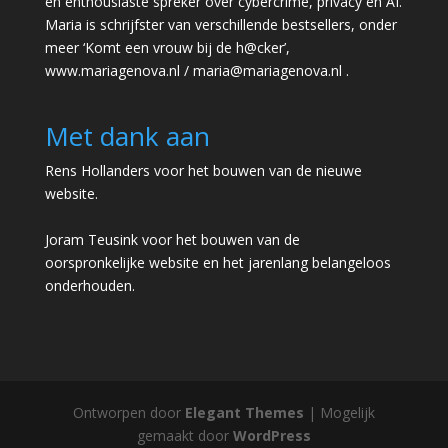
en enthousiaste spreker over cybercrime, privacy en AI.
Maria is schrijfster van verschillende bestsellers, onder
meer ‘Komt een vrouw bij de h@cker’,
www.mariagenova.nl
/
maria@mariagenova.nl
.
Met dank aan
Rens Hollanders voor het bouwen van de nieuwe
website.
Joram Teusink voor het bouwen van de
oorspronkelijke website en het jarenlang belangeloos
onderhouden.
Ontworpen door
Elegant Themes
| Mogelijk
gemaakt door
WordPress