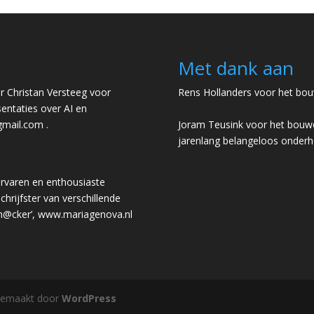
Met dank aan
 Christan Versteeg voor
Rens Hollanders voor het bou
entaties over AI en
gmail.com
.
Joram Teusink voor het bouwe
jarenlang belangeloos onder
rvaren en enthousiaste
chrijfster van verschillende
 h@cker’,
www.mariagenova.nl
gemaakt door
WordPress