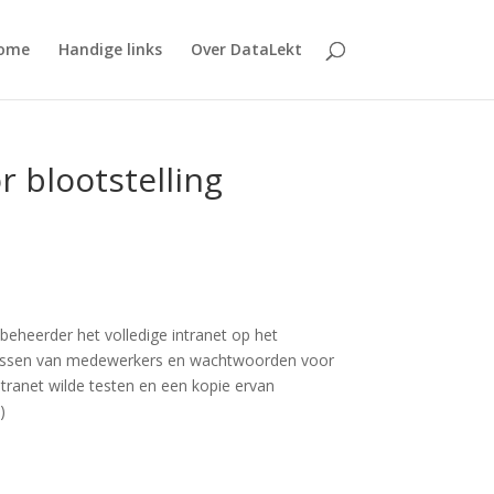
ome
Handige links
Over DataLekt
 blootstelling
eheerder het volledige intranet op het
dressen van medewerkers en wachtwoorden voor
tranet wilde testen en een kopie ervan
)