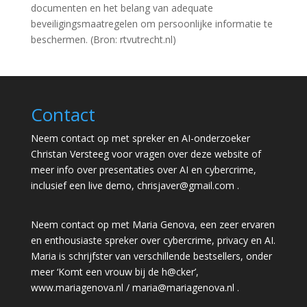
documenten en het belang van adequate
beveiligingsmaatregelen om persoonlijke informatie te
beschermen. (Bron: rtvutrecht.nl)
Contact
Neem contact op met spreker en AI-onderzoeker
Christan Versteeg voor vragen over deze website of
meer info over presentaties over AI en cybercrime,
inclusief een live demo,
chrisjaver@gmail.com
.
Neem contact op met Maria Genova, een zeer ervaren
en enthousiaste spreker over cybercrime, privacy en AI.
Maria is schrijfster van verschillende bestsellers, onder
meer ‘Komt een vrouw bij de h@cker’,
www.mariagenova.nl
/
maria@mariagenova.nl
.