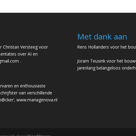
Met dank aan
 Christan Versteeg voor
Rens Hollanders voor het bou
entaties over AI en
gmail.com
.
Joram Teusink voor het bouwe
jarenlang belangeloos onder
rvaren en enthousiaste
chrijfster van verschillende
 h@cker’,
www.mariagenova.nl