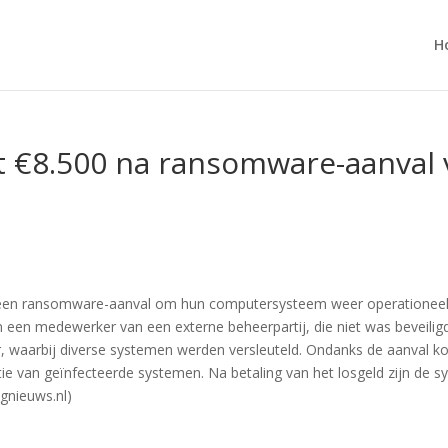
H
t €8.500 na ransomware-aanval 
 een ransomware-aanval om hun computersysteem weer operationeel t
 een medewerker van een externe beheerpartij, die niet was beveilig
 waarbij diverse systemen werden versleuteld. Ondanks de aanval k
ie van geïnfecteerde systemen. Na betaling van het losgeld zijn de s
ngnieuws.nl)