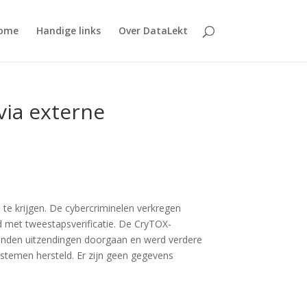
ome
Handige links
Over DataLekt
via externe
e krijgen. De cybercriminelen verkregen
d met tweestapsverificatie. De CryTOX-
onden uitzendingen doorgaan en werd verdere
ystemen hersteld. Er zijn geen gegevens