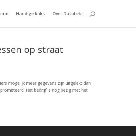
ome
Handige links
Over DataLekt
essen op straat
ciers mogelijk meer gegevens zijn uitgelekt dan
omitteerd. Het bedrijf is nog bezig met het