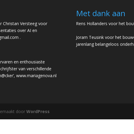
Met dank aan
 Christan Versteeg voor
Rens Hollanders voor het bou
entaties over AI en
gmail.com
.
Joram Teusink voor het bouwe
jarenlang belangeloos onder
rvaren en enthousiaste
chrijfster van verschillende
 h@cker’,
www.mariagenova.nl
gemaakt door
WordPress