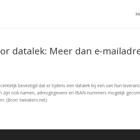
H
oor datalek: Meer dan e-mailadr
centelijk bevestigd dat er tijdens een datalek bij een van hun leveran
en zijn ook namen, adresgegevens en IBAN-nummers mogelijk gecompr
en. (Bron: tweakers.net)