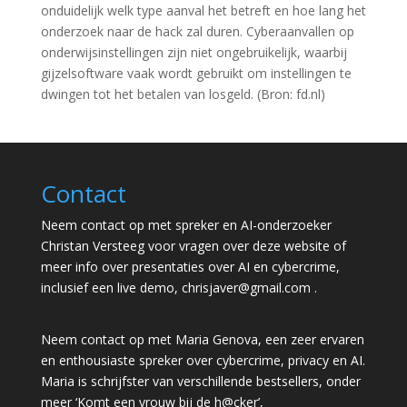
onduidelijk welk type aanval het betreft en hoe lang het
onderzoek naar de hack zal duren. Cyberaanvallen op
onderwijsinstellingen zijn niet ongebruikelijk, waarbij
gijzelsoftware vaak wordt gebruikt om instellingen te
dwingen tot het betalen van losgeld. (Bron: fd.nl)
Contact
Neem contact op met spreker en AI-onderzoeker
Christan Versteeg voor vragen over deze website of
meer info over presentaties over AI en cybercrime,
inclusief een live demo,
chrisjaver@gmail.com
.
Neem contact op met Maria Genova, een zeer ervaren
en enthousiaste spreker over cybercrime, privacy en AI.
Maria is schrijfster van verschillende bestsellers, onder
meer ‘Komt een vrouw bij de h@cker’,