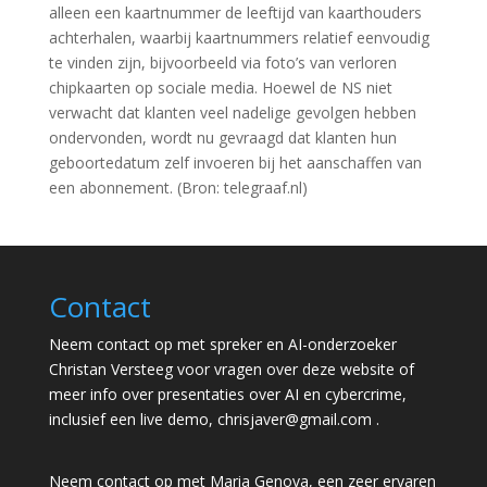
alleen een kaartnummer de leeftijd van kaarthouders
achterhalen, waarbij kaartnummers relatief eenvoudig
te vinden zijn, bijvoorbeeld via foto’s van verloren
chipkaarten op sociale media. Hoewel de NS niet
verwacht dat klanten veel nadelige gevolgen hebben
ondervonden, wordt nu gevraagd dat klanten hun
geboortedatum zelf invoeren bij het aanschaffen van
een abonnement. (Bron: telegraaf.nl)
Contact
Neem contact op met spreker en AI-onderzoeker
Christan Versteeg voor vragen over deze website of
meer info over presentaties over AI en cybercrime,
inclusief een live demo,
chrisjaver@gmail.com
.
Neem contact op met Maria Genova, een zeer ervaren