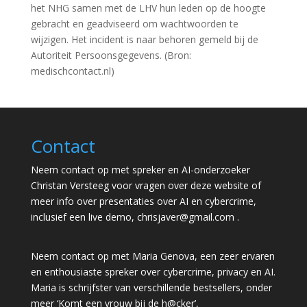
het NHG samen met de LHV hun leden op de hoogte
gebracht en geadviseerd om wachtwoorden te
wijzigen. Het incident is naar behoren gemeld bij de
Autoriteit Persoonsgegevens. (Bron:
medischcontact.nl)
Contact
Neem contact op met spreker en AI-onderzoeker
Christan Versteeg voor vragen over deze website of
meer info over presentaties over AI en cybercrime,
inclusief een live demo,
chrisjaver@gmail.com
.
Neem contact op met Maria Genova, een zeer ervaren
en enthousiaste spreker over cybercrime, privacy en AI.
Maria is schrijfster van verschillende bestsellers, onder
meer ‘Komt een vrouw bij de h@cker’,