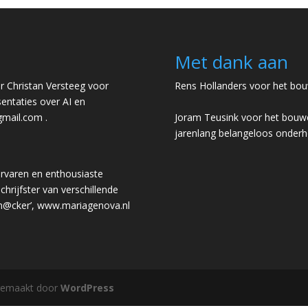
Met dank aan
 Christan Versteeg voor
Rens Hollanders voor het bou
entaties over AI en
gmail.com
.
Joram Teusink voor het bouwe
jarenlang belangeloos onder
rvaren en enthousiaste
chrijfster van verschillende
 h@cker’,
www.mariagenova.nl
gemaakt door
WordPress