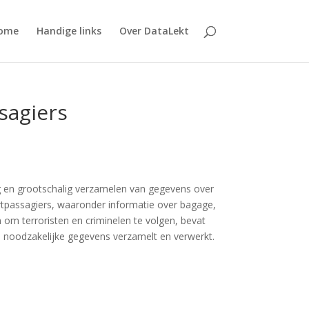
ome
Handige links
Over DataLekt
sagiers
g en grootschalig verzamelen van gegevens over
aartpassagiers, waaronder informatie over bagage,
m terroristen en criminelen te volgen, bevat
een noodzakelijke gegevens verzamelt en verwerkt.