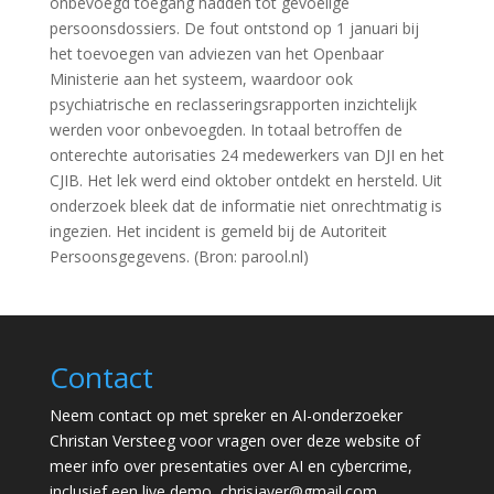
onbevoegd toegang hadden tot gevoelige
persoonsdossiers. De fout ontstond op 1 januari bij
het toevoegen van adviezen van het Openbaar
Ministerie aan het systeem, waardoor ook
psychiatrische en reclasseringsrapporten inzichtelijk
werden voor onbevoegden. In totaal betroffen de
onterechte autorisaties 24 medewerkers van DJI en het
CJIB. Het lek werd eind oktober ontdekt en hersteld. Uit
onderzoek bleek dat de informatie niet onrechtmatig is
ingezien. Het incident is gemeld bij de Autoriteit
Persoonsgegevens. (Bron: parool.nl)
Contact
Neem contact op met spreker en AI-onderzoeker
Christan Versteeg voor vragen over deze website of
meer info over presentaties over AI en cybercrime,
inclusief een live demo,
chrisjaver@gmail.com
.