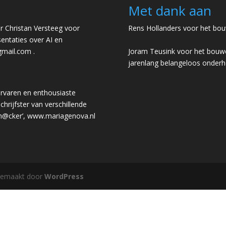
Met dank aan
 Christan Versteeg voor
Rens Hollanders voor het bou
entaties over AI en
gmail.com
.
Joram Teusink voor het bouwe
jarenlang belangeloos onder
rvaren en enthousiaste
chrijfster van verschillende
 h@cker’,
www.mariagenova.nl
gemaakt door
WordPress