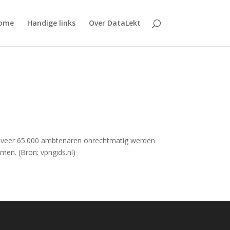
ome
Handige links
Over DataLekt
ongeveer 65.000 ambtenaren onrechtmatig werden
men. (Bron: vpngids.nl)