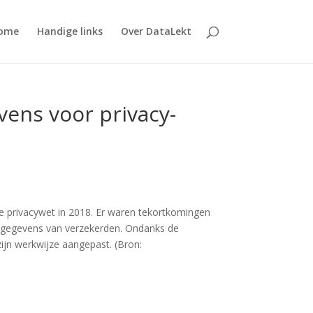
ome
Handige links
Over DataLekt
vens voor privacy-
e privacywet in 2018. Er waren tekortkomingen
sgegevens van verzekerden. Ondanks de
ijn werkwijze aangepast. (Bron: