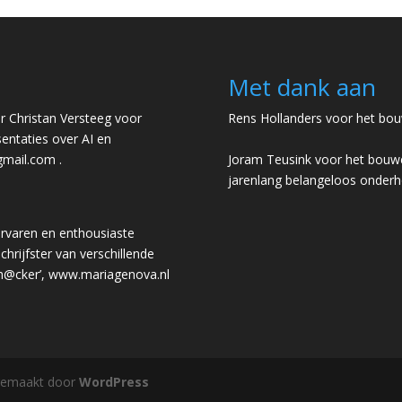
Met dank aan
 Christan Versteeg voor
Rens Hollanders voor het bou
entaties over AI en
gmail.com
.
Joram Teusink voor het bouwe
jarenlang belangeloos onder
rvaren en enthousiaste
chrijfster van verschillende
 h@cker’,
www.mariagenova.nl
gemaakt door
WordPress