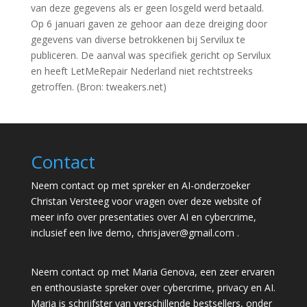
van deze gegevens als er geen losgeld werd betaald.
Op 6 januari gaven ze gehoor aan deze dreiging door
gegevens van diverse betrokkenen bij Servilux te
publiceren. De aanval was specifiek gericht op Servilux
en heeft LetMeRepair Nederland niet rechtstreeks
getroffen. (Bron: tweakers.net)
Contact
Neem contact op met spreker en AI-onderzoeker
Christan Versteeg voor vragen over deze website of
meer info over presentaties over AI en cybercrime,
inclusief een live demo,
chrisjaver@gmail.com
.
Neem contact op met Maria Genova, een zeer ervaren
en enthousiaste spreker over cybercrime, privacy en AI.
Maria is schrijfster van verschillende bestsellers, onder