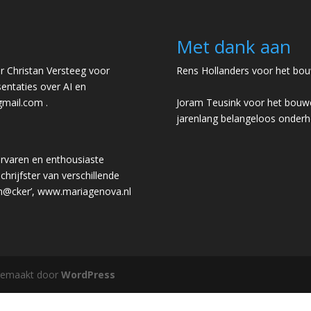
Met dank aan
 Christan Versteeg voor
Rens Hollanders voor het bou
entaties over AI en
gmail.com
.
Joram Teusink voor het bouwe
jarenlang belangeloos onder
rvaren en enthousiaste
chrijfster van verschillende
 h@cker’,
www.mariagenova.nl
gemaakt door
WordPress