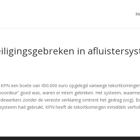
H
ligingsgebreken in afluistersy
KPN een boete van 450.000 euro opgelegd vanwege tekortkomingen in
de voordeur” goed was, waren er intern gebreken. Het systeem, waar
dewerkers zonder de vereiste verklaring omtrent het gedrag (vog). 
systeem had gebruikt. KPN heeft de tekortkomingen inmiddels verholp