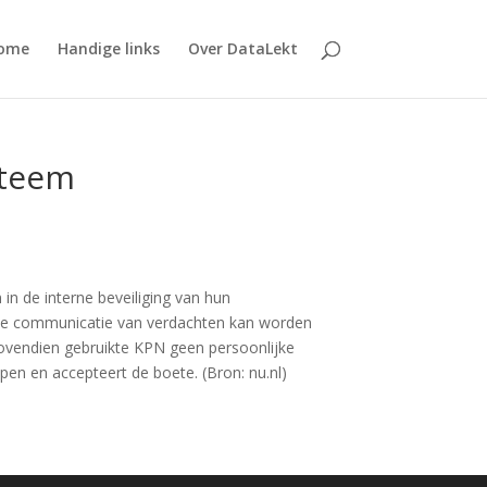
ome
Handige links
Over DataLekt
steem
 de interne beveiliging van hun
mee communicatie van verdachten kan worden
Bovendien gebruikte KPN geen persoonlijke
en en accepteert de boete. (Bron: nu.nl)