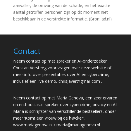
aanvaller, de omvang van de schade, en het exacte
aantal getroffen personen zijn op dit moment niet
beschikbaar in de verstrekte informatie. (Bron: ad.nl)
Contact
Neem contact op met spreker en AI-onderzoeker
Christan Versteeg voor vragen over deze website of
meer info over presentaties over AI en cybercrime,
inclusief een live demo,
chrisjaver@gmail.com
.
Neem contact op met Maria Genova, een zeer ervaren
en enthousiaste spreker over cybercrime, privacy en AI.
Maria is schrijfster van verschillende bestsellers, onder
meer ‘Komt een vrouw bij de h@cker’,
www.mariagenova.nl
/
maria@mariagenova.nl
.