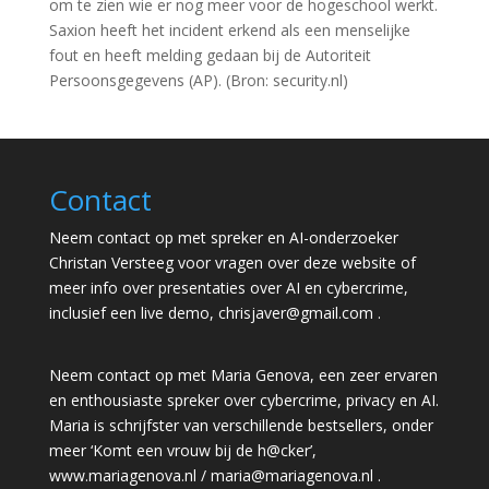
om te zien wie er nog meer voor de hogeschool werkt.
Saxion heeft het incident erkend als een menselijke
fout en heeft melding gedaan bij de Autoriteit
Persoonsgegevens (AP). (Bron: security.nl)
Contact
Neem contact op met spreker en AI-onderzoeker
Christan Versteeg voor vragen over deze website of
meer info over presentaties over AI en cybercrime,
inclusief een live demo,
chrisjaver@gmail.com
.
Neem contact op met Maria Genova, een zeer ervaren
en enthousiaste spreker over cybercrime, privacy en AI.
Maria is schrijfster van verschillende bestsellers, onder
meer ‘Komt een vrouw bij de h@cker’,
www.mariagenova.nl
/
maria@mariagenova.nl
.