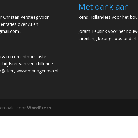
Met dank aan
 Christan Versteeg voor
Rens Hollanders voor het bou
entaties over AI en
gmail.com
.
Joram Teusink voor het bouwe
jarenlang belangeloos onder
rvaren en enthousiaste
chrijfster van verschillende
 h@cker’,
www.mariagenova.nl
gemaakt door
WordPress