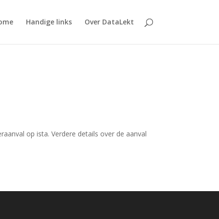
ome
Handige links
Over DataLekt
anval op ista. Verdere details over de aanval