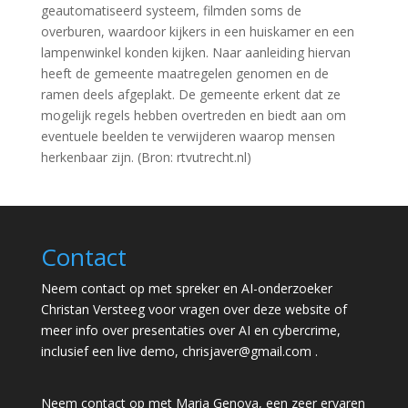
geautomatiseerd systeem, filmden soms de
overburen, waardoor kijkers in een huiskamer en een
lampenwinkel konden kijken. Naar aanleiding hiervan
heeft de gemeente maatregelen genomen en de
ramen deels afgeplakt. De gemeente erkent dat ze
mogelijk regels hebben overtreden en biedt aan om
eventuele beelden te verwijderen waarop mensen
herkenbaar zijn. (Bron: rtvutrecht.nl)
Contact
Neem contact op met spreker en AI-onderzoeker
Christan Versteeg voor vragen over deze website of
meer info over presentaties over AI en cybercrime,
inclusief een live demo,
chrisjaver@gmail.com
.
Neem contact op met Maria Genova, een zeer ervaren