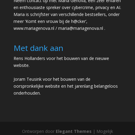
Neem contact op met Maria Genova, een zeer ervaren
en enthousiaste spreker over cybercrime, privacy en AI.
Maria is schrijfster van verschillende bestsellers, onder
meer ‘Komt een vrouw bij de h@cker’,
www.mariagenova.nl
/
maria@mariagenova.nl
.
Met dank aan
Rens Hollanders voor het bouwen van de nieuwe
website.
Joram Teusink voor het bouwen van de
oorspronkelijke website en het jarenlang belangeloos
onderhouden.
Ontworpen door
Elegant Themes
| Mogelijk