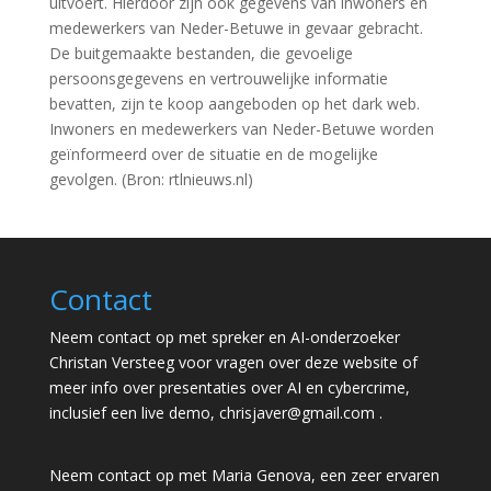
uitvoert. Hierdoor zijn ook gegevens van inwoners en
medewerkers van Neder-Betuwe in gevaar gebracht.
De buitgemaakte bestanden, die gevoelige
persoonsgegevens en vertrouwelijke informatie
bevatten, zijn te koop aangeboden op het dark web.
Inwoners en medewerkers van Neder-Betuwe worden
geïnformeerd over de situatie en de mogelijke
gevolgen. (Bron: rtlnieuws.nl)
Contact
Neem contact op met spreker en AI-onderzoeker
Christan Versteeg voor vragen over deze website of
meer info over presentaties over AI en cybercrime,
inclusief een live demo,
chrisjaver@gmail.com
.
Neem contact op met Maria Genova, een zeer ervaren