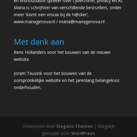
en enthousiaste spreker over cybercrime, privacy en AI.
Maria is schrijfster van verschillende bestsellers, onder
meer ‘Komt een vrouw bij de h@cker’,
www.mariagenova.nl
/
maria@mariagenova.nl
.
Met dank aan
Rens Hollanders voor het bouwen van de nieuwe
website.
Joram Teusink voor het bouwen van de
oorspronkelijke website en het jarenlang belangeloos
onderhouden.
Ontworpen door
Elegant Themes
| Mogelijk
gemaakt door
WordPress