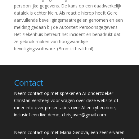
persoonlijke gegevens. De kans op een daadwerkelijk
datalek is echter klein. Als reactie hierop heeft Gelre
aanvullende beveiligingsmaatregelen genomen en een
melding gedaan bij de Autoriteit Persoonsgegevens.
Het ziekenhuis betreurt het incident en benadrukt dat
ze gebruik maken van hoogwaardige
beveiligingssoftware. (Bron: icthealth.nl)
Contact
Neem contact op met spreker en AI-onderzoeker
Christan Versteeg voor vragen over deze website of
meer info over presentaties over AI en cybercrime,
inclusief een live demo,
chrisjaver@gmail.com
.
Neem contact op met Maria Genova, een zeer ervaren