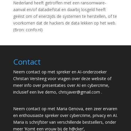
Nederland heeft getroffen met een ransomware-
aanval en/of datadiefstal en daarbij losgeld heeft
geëist om of enerzijds de systemen te herstellen, of te
voorkomen dat de hackers de data lekken op het web.
(Bron: ccinfo.nl)
Contact
Neem contact op met spreker en AI-onderzoeker
Christan Versteeg voor vragen over deze website of
meer info over presentaties over AI en cybercrime,
inclusief een live demo,
chrisjaver@gmail.com
.
Neem contact op met Maria Genova, een zeer ervaren
en enthousiaste spreker over cybercrime, privacy en AI.
Maria is schrijfster van verschillende bestsellers, onder
meer ‘Komt een vrouw bij de h@cker’,