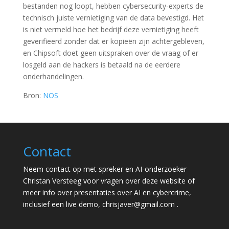
bestanden nog loopt, hebben cybersecurity-experts de
technisch juiste vernietiging van de data bevestigd. Het
is niet vermeld hoe het bedrijf deze vernietiging heeft
geverifieerd zonder dat er kopieën zijn achtergebleven,
en Chipsoft doet geen uitspraken over de vraag of er
losgeld aan de hackers is betaald na de eerdere
onderhandelingen.
Bron:
NOS
Contact
Neem contact op met spreker en AI-onderzoeker
Christan Versteeg voor vragen over deze website of
meer info over presentaties over AI en cybercrime,
inclusief een live demo,
chrisjaver@gmail.com
.