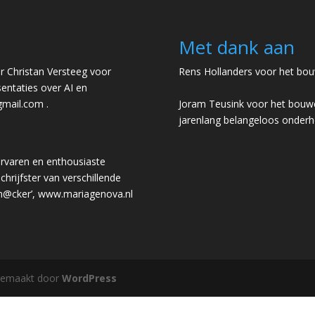
Met dank aan
 Christan Versteeg voor
Rens Hollanders voor het bou
entaties over AI en
gmail.com
.
Joram Teusink voor het bouwe
jarenlang belangeloos onder
rvaren en enthousiaste
chrijfster van verschillende
 h@cker’,
www.mariagenova.nl
gemaakt door
WordPress