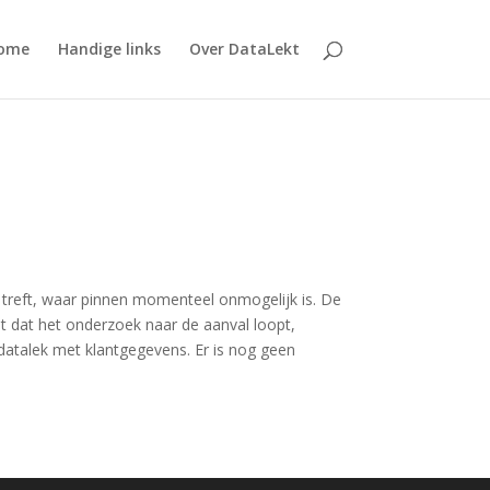
ome
Handige links
Over DataLekt
 treft, waar pinnen momenteel onmogelijk is. De
ldt dat het onderzoek naar de aanval loopt,
 datalek met klantgegevens. Er is nog geen