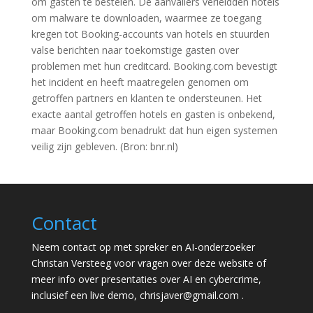
om gasten te bestelen. De aanvallers verleidden hotels
om malware te downloaden, waarmee ze toegang
kregen tot Booking-accounts van hotels en stuurden
valse berichten naar toekomstige gasten over
problemen met hun creditcard. Booking.com bevestigt
het incident en heeft maatregelen genomen om
getroffen partners en klanten te ondersteunen. Het
exacte aantal getroffen hotels en gasten is onbekend,
maar Booking.com benadrukt dat hun eigen systemen
veilig zijn gebleven. (Bron: bnr.nl)
Contact
Neem contact op met spreker en AI-onderzoeker
Christan Versteeg voor vragen over deze website of
meer info over presentaties over AI en cybercrime,
inclusief een live demo,
chrisjaver@gmail.com
.