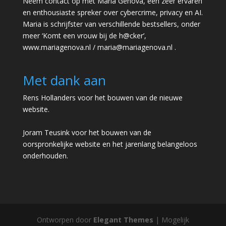
Neem contact op met Maria Genova, een zeer ervaren
en enthousiaste spreker over cybercrime, privacy en AI.
Maria is schrijfster van verschillende bestsellers, onder
meer ‘Komt een vrouw bij de h@cker’,
www.mariagenova.nl
/
maria@mariagenova.nl
.
Met dank aan
Rens Hollanders voor het bouwen van de nieuwe
website.
Joram Teusink voor het bouwen van de
oorspronkelijke website en het jarenlang belangeloos
onderhouden.
Ontworpen door
Elegant Themes
| Mogelijk