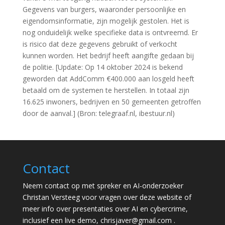
Gegevens van burgers, waaronder persoonlijke en
eigendomsinformatie, zijn mogelijk gestolen. Het is
nog onduidelijk welke specifieke data is ontvreemd. Er
is risico dat deze gegevens gebruikt of verkocht
kunnen worden. Het bedrijf heeft aangifte gedaan bij
de politie. [Update: Op 14 oktober 2024 is bekend
geworden dat AddComm €400.000 aan losgeld heeft
betaald om de systemen te herstellen. In totaal zijn
16.625 inwoners, bedrijven en 50 gemeenten getroffen
door de aanval.] (Bron: telegraaf.nl, ibestuur.nl)
Contact
Neem contact op met spreker en AI-onderzoeker
Christan Versteeg voor vragen over deze website of
meer info over presentaties over AI en cybercrime,
inclusief een live demo,
chrisjaver@gmail.com
.