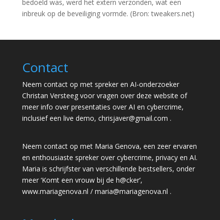
bedoeld was, werd het extern verzonden, wat een
inbreuk op de beveiliging vormde. (Bron: tweakers.net)
Contact
Neem contact op met spreker en AI-onderzoeker
Christan Versteeg voor vragen over deze website of
meer info over presentaties over AI en cybercrime,
inclusief een live demo,
chrisjaver@gmail.com
.
Neem contact op met Maria Genova, een zeer ervaren
en enthousiaste spreker over cybercrime, privacy en AI.
Maria is schrijfster van verschillende bestsellers, onder
meer ‘Komt een vrouw bij de h@cker’,
www.mariagenova.nl
/
maria@mariagenova.nl
.