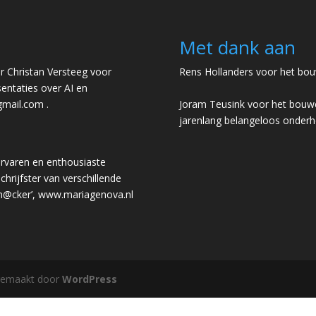
Met dank aan
 Christan Versteeg voor
Rens Hollanders voor het bou
entaties over AI en
gmail.com
.
Joram Teusink voor het bouwe
jarenlang belangeloos onder
rvaren en enthousiaste
chrijfster van verschillende
 h@cker’,
www.mariagenova.nl
gemaakt door
WordPress