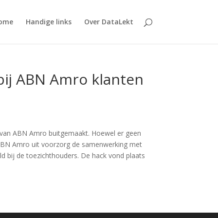
ome
Handige links
Over DataLekt
 bij ABN Amro klanten
ns van ABN Amro buitgemaakt. Hoewel er geen
eft ABN Amro uit voorzorg de samenwerking met
d bij de toezichthouders. De hack vond plaats