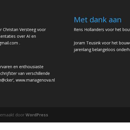
Met dank aan
 Christan Versteeg voor
Rens Hollanders voor het bou
entaties over AI en
gmail.com
.
Joram Teusink voor het bouwe
jarenlang belangeloos onder
rvaren en enthousiaste
chrijfster van verschillende
 h@cker’,
www.mariagenova.nl
gemaakt door
WordPress