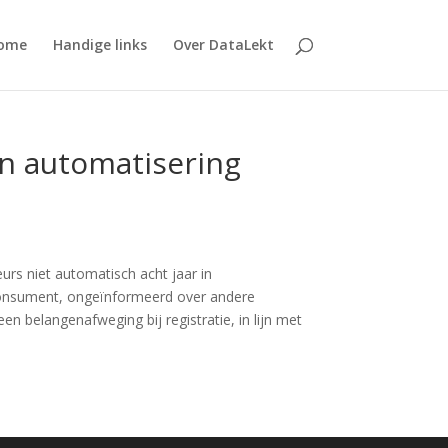
ome
Handige links
Over DataLekt
en automatisering
s niet automatisch acht jaar in
consument, ongeïnformeerd over andere
n belangenafweging bij registratie, in lijn met